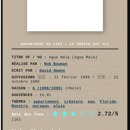
DEPARTMENT OF LVEI • LA VERITE EST ICI
TITRE VF / VO :
Agua mala (Agua Mala)
RÉALISÉ PAR :
Rob Bowman
ECRIT PAR :
David Amann
DIFFUSIONS
🇺🇸 : 21 février 1999 / 🇫🇷 : 21
octobre 1999
SAISON :
6 (1998/1999)
(#6x14)
AUDIENCES :
16,91
THÈMES :
appartement
,
créature
,
eau
,
Floride
,
Monstre
,
ouragan
,
pluie
2.72/5
Note des fans :
(16)