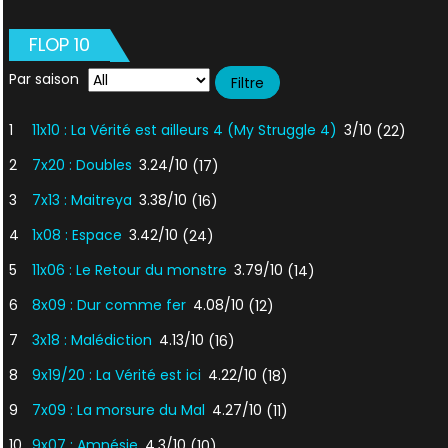
FLOP 10
Par saison
1
11x10 : La Vérité est ailleurs 4 (My Struggle 4)
3/10
(22)
2
7x20 : Doubles
3.24/10
(17)
3
7x13 : Maitreya
3.38/10
(16)
4
1x08 : Espace
3.42/10
(24)
5
11x06 : Le Retour du monstre
3.79/10
(14)
6
8x09 : Dur comme fer
4.08/10
(12)
7
3x18 : Malédiction
4.13/10
(16)
8
9x19/20 : La Vérité est ici
4.22/10
(18)
9
7x09 : La morsure du Mal
4.27/10
(11)
10
9x07 : Amnésie
4.3/10
(10)