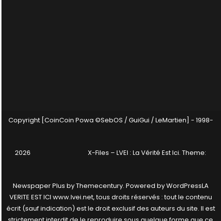
Copyright [CoinCoin Powa ©SebOS / GuiGui / LeMartien] - 1998-
2026
X-Files – LVEI : La Vérité Est Ici
. Theme:
Newspaper Plus by
Themecentury
. Powered by
WordPress
LA
VERITE EST ICI www.lvei.net, tous droits réservés : tout le contenu
écrit (sauf indication) est le droit exclusif des auteurs du site. Il est
strictement interdit de le reproduire sous quelque forme que ce