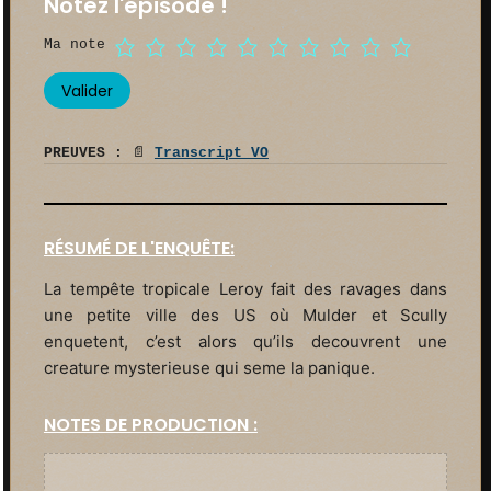
Notez l'épisode !
Ma note
PREUVES :
📄
Transcript VO
RÉSUMÉ DE L'ENQUÊTE:
La tempête tropicale Leroy fait des ravages dans
une petite ville des US où Mulder et Scully
enquetent, c’est alors qu’ils decouvrent une
creature mysterieuse qui seme la panique.
NOTES DE PRODUCTION :