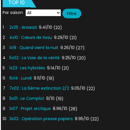
TOP 10
Par saison
1
2x25 : Anasazi
9.41/10
(22)
2
4x10 : Cœurs de tissu
9.29/10
(21)
3
1x19 : Quand vient la nuit
9.26/10
(27)
4
5x02 : La Voie de la vérité
9.25/10
(20)
5
1x23 : Les hybrides
9.14/10
(21)
6
6x14 : Lundi
9.11/10
(19)
7
7x02 : La 6ème extinction 2/2
9.05/10
(22)
8
5x01 : Le Complot
9/10
(19)
9
1x07 : Projet arctique
8.96/10
(28)
10
3x02 : Opération presse papiers
8.95/10
(22)