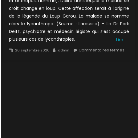
et anthôpos, homme). Délire dans lequel le malade se
croit change en loup. Cette affection serait à l’origine
de la légende du Loup-Garou. La malade se nomme
alors le lycanthrope. (Source : Larousse) – Le Dr Park
Deitz, psychiatre et médecin légiste qui s’est occupé
plusieurs cas de lycanthropies,
Lire…
Posted
Author
sur
Commentaires fermés
26 septembre 2020
admin
on
1×18
:
Métam