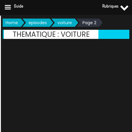
Guide
Rubriques
Skip
Home
episodes
voiture
Page 2
to
THEMATIQUE :
VOITURE
content