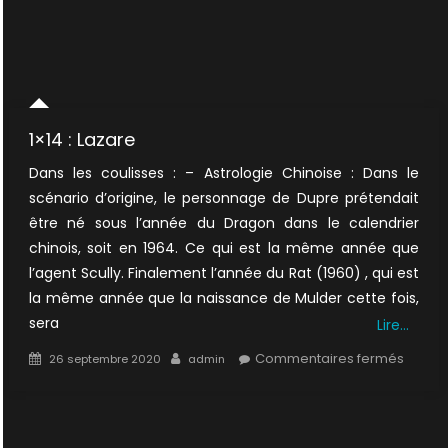
1×14 : Lazare
Dans les coulisses : – Astrologie Chinoise : Dans le
scénario d’origine, le personnage de Dupre prétendait
être né sous l’année du Dragon dans le calendrier
chinois, soit en 1964. Ce qui est la même année que
l’agent Scully. Finalement l’année du Rat (1960) , qui est
la même année que la naissance de Mulder cette fois,
sera
Lire…
Posted
Author
sur
Commentaires fermés
26 septembre 2020
admin
on
1×14
:
Lazare