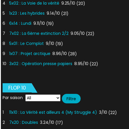
4
5x02 : La Voie de la vérité
9.25/10
(20)
5
1x23 : Les hybrides
9.14/10
(21)
6
6x14 : Lundi
9.11/10
(19)
7
7x02 : La 6ème extinction 2/2
9.05/10
(22)
8
5x01 : Le Complot
9/10
(19)
9
1x07 : Projet arctique
8.96/10
(28)
10
3x02 : Opération presse papiers
8.95/10
(22)
FLOP 10
Par saison
1
11x10 : La Vérité est ailleurs 4 (My Struggle 4)
3/10
(22)
2
7x20 : Doubles
3.24/10
(17)