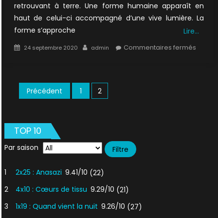
retrouvant à terre. Une forme humaine apparaît en
haut de celui-ci accompagné d’une vive lumière. La
forme s’approche
Lire…
Posted
Author
sur
Commentaires fermés
24 septembre 2020
admin
on
1X00
:
Nous
Pagination
Précédent
1
2
ne
des
somm
pas
publications
seuls
TOP 10
Par saison
1
2x25 : Anasazi
9.41/10
(22)
2
4x10 : Cœurs de tissu
9.29/10
(21)
3
1x19 : Quand vient la nuit
9.26/10
(27)