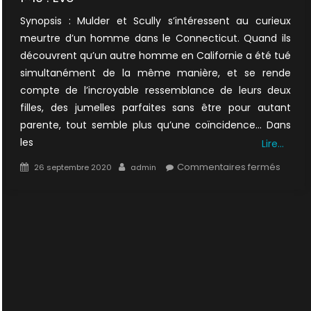
Synopsis : Mulder et Scully s’intéressent au curieux
meurtre d’un homme dans le Connecticut. Quand ils
découvrent qu’un autre homme en Californie a été tué
simultanément de la même manière, et se rende
compte de l’incroyable ressemblance de leurs deux
filles, des jumelles parfaites sans être pour autant
parente, tout semble plus qu’une coïncidence… Dans
les
Lire…
Posted
Author
sur
Commentaires fermés
26 septembre 2020
admin
on
1×10
:
Eve