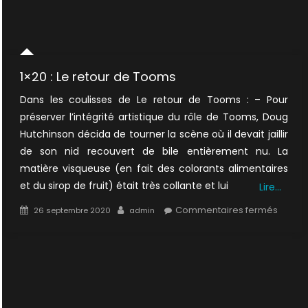
1×20 : Le retour de Tooms
Dans les coulisses de Le retour de Tooms : – Pour
préserver l’intégrité artistique du rôle de Tooms, Doug
Hutchinson décida de tourner la scène où il devait jaillir
de son nid recouvert de bile entièrement nu. La
matière visqueuse (en fait des colorants alimentaires
et du sirop de fruit) était très collante et lui
Lire…
Posted
Author
sur
Commentaires fermés
26 septembre 2020
admin
on
1×20
:
Le
retour
de
Tooms