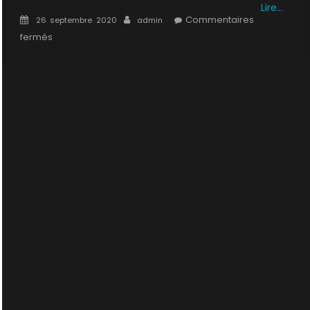
Lire…
Posted
Author
Commentaires
26 septembre 2020
admin
on
sur
fermés
1×15
:
Vengeance
d’outre-
tombe