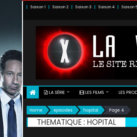
Skip
Saison 1
Saison 2
Saison 3
Saison 4
Saison 
to
content
LA SÉRIE
LES FILMS
LES PROD
Home
episodes
hopital
Page 4
THEMATIQUE :
HOPITAL