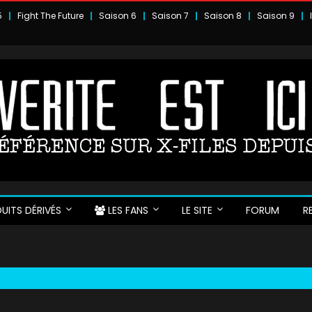
5
Fight The Future
Saison 6
Saison 7
Saison 8
Saison 9
UITS DÉRIVÉS
LES FANS
LE SITE
FORUM
R