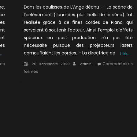
me,
Dans les coulisses de L’Ange déchu : – La scène de
nce
l’enlèvement (l’une des plus belle de la série) fut
les
réalisée grâce à de fines cordes de Piano, qui
ant
servaient à soutenir l’acteur. Ainsi, l’emploi d’effets
 et
spéciaux en post production, n’a pas été
des
nécessaire puisque des projecteurs lasers
camouflaient les cordes. – La directrice de
…
Lire…
Posted
Author
es
Commentaires
26 septembre 2020
admin
on
sur
fermés
1×09
:
L’Ange
déchu