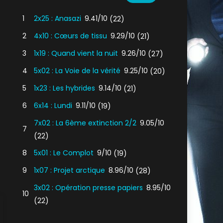
1
2x25 : Anasazi
9.41/10
(22)
2
4x10 : Cœurs de tissu
9.29/10
(21)
3
1x19 : Quand vient la nuit
9.26/10
(27)
4
5x02 : La Voie de la vérité
9.25/10
(20)
5
1x23 : Les hybrides
9.14/10
(21)
6
6x14 : Lundi
9.11/10
(19)
7x02 : La 6ème extinction 2/2
9.05/10
7
(22)
8
5x01 : Le Complot
9/10
(19)
9
1x07 : Projet arctique
8.96/10
(28)
3x02 : Opération presse papiers
8.95/10
10
(22)