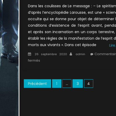
Dans les coulisses de Le message : – Le spiritis
d’après l’encyclopédie Larousse, est une « scie
occulte qui se donne pour objet de déterminer 
conditions d’existence de l’esprit avant, pend
et après son incarnation en un corps terrestre,
établir les règles de la manifestation de l’esprit 
morts aux vivants ». Dans cet épisode
Lire
Posted
Author
Commentair
26 septembre 2020
admin
on
sur
fermés
1×12
:
Le
Pagination
Précédent
1
…
3
4
message
des
publications