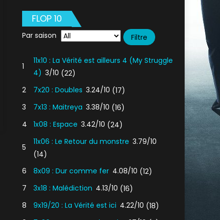
FLOP 10
Par saison
11x10 : La Vérité est ailleurs 4 (My Struggle
1
4)
3/10
(22)
2
7x20 : Doubles
3.24/10
(17)
3
7x13 : Maitreya
3.38/10
(16)
4
1x08 : Espace
3.42/10
(24)
11x06 : Le Retour du monstre
3.79/10
5
(14)
6
8x09 : Dur comme fer
4.08/10
(12)
7
3x18 : Malédiction
4.13/10
(16)
8
9x19/20 : La Vérité est ici
4.22/10
(18)