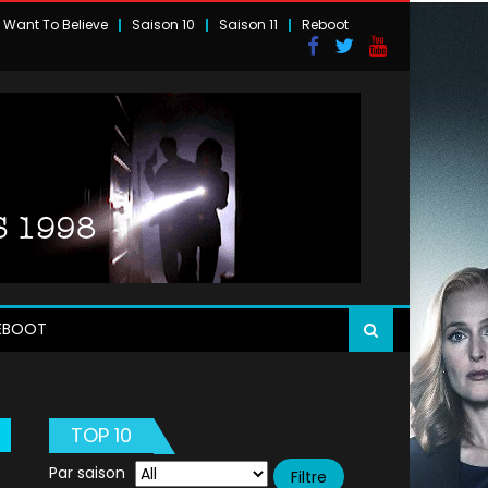
I Want To Believe
Saison 10
Saison 11
Reboot
EBOOT
TOP 10
Par saison